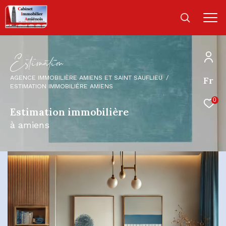
E
s
i
m
a
i
o
AGENCE IMMOBILIÈRE AMIENS ET SAINT SAUFLIEU
Fr
ESTIMATION IMMOBILIÈRE AMIENS
0
Estimation immobilière
à amiens