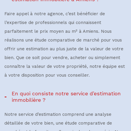
mon bien
Faire appel à notre agence, c’est bénéficier de
Appartement
Maison
l’expertise de professionnels qui connaissent
Type de bien *
parfaitement le prix moyen au m² à Amiens. Nous
Sélectionnez le type de bien
réalisons une étude comparative de marché pour vous
SUIVANT
offrir une estimation au plus juste de la valeur de votre
Adresse du bien *
bien. Que ce soit pour vendre, acheter ou simplement
* Champs obligatoires
connaître la valeur de votre propriété, notre équipe est
à votre disposition pour vous conseiller.
**
Les informations recueillies sur ce formulaire sont enregistrées dans un fichier
Date de disponibilité *
informatisé par La Boite Immo agissant comme Sous-traitant du traitement pour la
gestion de la clientèle/prospects de l'Agence / du Réseau qui reste Responsable du
Traitement de vos Données personnelles. La base légale du traitement repose sur
En quoi consiste notre service d’estimation
l'intérêt légitime de l'Agence / du Réseau. Elles sont conservées jusqu'à demande de
immobilière ?
suppression et sont destinées à l'Agence / au Réseau. Conformément à la loi «
informatique et libertés », vous disposez des droits d’accès, de rectification,
d’effacement, d’opposition, de limitation et de portabilité de vos données. Vous pouvez
Notre service d’estimation comprend une analyse
retirer votre consentement à tout moment en contactant directement l’Agence / Le
Réseau. Consultez le site
https://cnil.fr/fr
pour plus d’informations sur vos droits. Si
Vos coordonnées
détaillée de votre bien, une étude comparative de
vous estimez, après avoir contacté l'Agence / le Réseau, que vos droits « Informatique
et Libertés » ne sont pas respectés, vous pouvez adresser une réclamation à la CNIL.