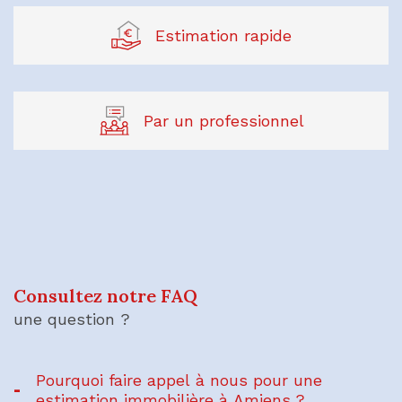
Estimation rapide
Par un professionnel
J'obtiens une estimation en 4 étapes
Je souhaite une estimation pour
1
2
3
4
Consultez notre FAQ
vendre mon bien
louer mon bien
faire gérer mon bien locatif
une question ?
Pourquoi faire appel à nous pour une
Je renseigne les informations de
estimation immobilière à Amiens ?