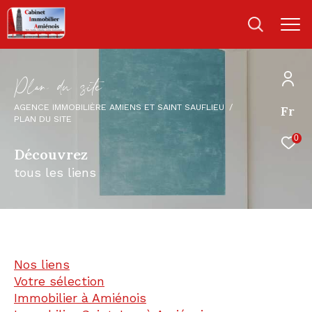
P
l
a
d
u
s
i
e
AGENCE IMMOBILIÈRE AMIENS ET SAINT SAUFLIEU
Fr
PLAN DU SITE
0
Découvrez
tous les liens
Nos liens
Votre sélection
Immobilier à Amiénois