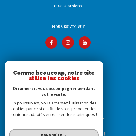
80000
Amiens
Nous suivre sur
Adhérents
Comme beaucoup, notre site
utilise les cookies
On aimerait vous accompagner pendant
votre visite.
En poursuivant, vous acceptez l'utilisation des
cookies par ce site, afin de vous proposer des
contenus adaptés et réaliser des statistiques !
© 2026 | Tous droits réservés | Traduction
powered by Google |
Nos honoraires
Plan du site
Mentions légales
Admin
Nos liens
PARAMÉTRER