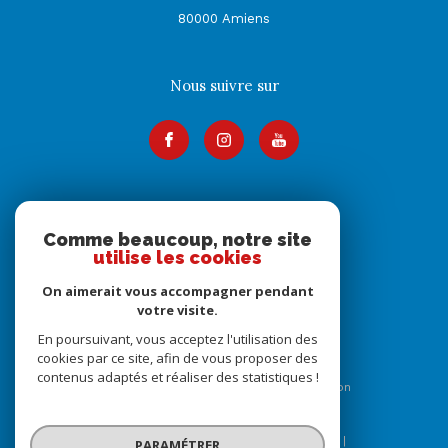
80000
Amiens
Nous suivre sur
Adhérents
Comme beaucoup, notre site
utilise les cookies
On aimerait vous accompagner pendant
votre visite.
En poursuivant, vous acceptez l'utilisation des
cookies par ce site, afin de vous proposer des
contenus adaptés et réaliser des statistiques !
© 2026 | Tous droits réservés | Traduction
powered by Google |
Nos honoraires
Plan du site
Mentions légales
Admin
Nos liens
PARAMÉTRER