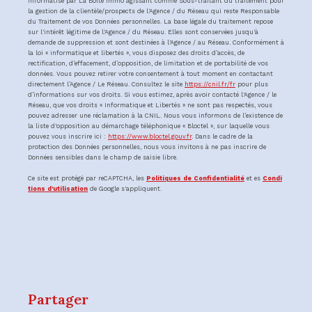
informatisé par La Boite Immo agissant comme Sous-traitant du traitement pour
la gestion de la clientèle/prospects de l'Agence / du Réseau qui reste Responsable
du Traitement de vos Données personnelles. La base légale du traitement repose
sur l'intérêt légitime de l'Agence / du Réseau. Elles sont conservées jusqu'à
demande de suppression et sont destinées à l'Agence / au Réseau. Conformément à
la loi « informatique et libertés », vous disposez des droits d’accès, de
rectification, d’effacement, d’opposition, de limitation et de portabilité de vos
données. Vous pouvez retirer votre consentement à tout moment en contactant
directement l’Agence / Le Réseau. Consultez le site
https://cnil.fr/fr
pour plus
d’informations sur vos droits. Si vous estimez, après avoir contacté l'Agence / le
Réseau, que vos droits « Informatique et Libertés » ne sont pas respectés, vous
pouvez adresser une réclamation à la CNIL. Nous vous informons de l’existence de
la liste d'opposition au démarchage téléphonique « Bloctel », sur laquelle vous
pouvez vous inscrire ici :
https://www.bloctel.gouv.fr
. Dans le cadre de la
protection des Données personnelles, nous vous invitons à ne pas inscrire de
Données sensibles dans le champ de saisie libre.
Ce site est protégé par reCAPTCHA, les
Politiques de Confidentialité
et es
Condi
tions d'utilisation
de Google s'appliquent.
partager