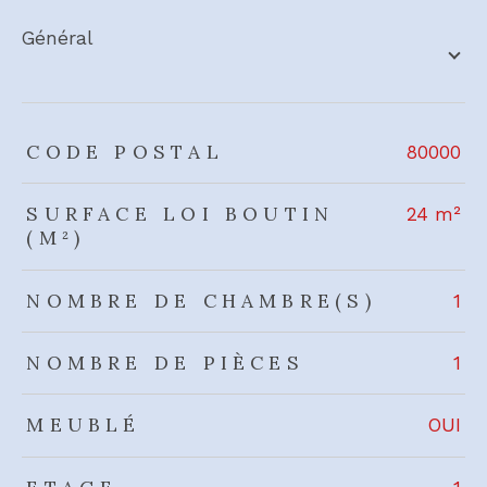
général
TRAD_ZEPHYR_Caracteristique
TRAD_ZEPHYR_Valeurs
CODE POSTAL
80000
SURFACE LOI BOUTIN
24 m²
(M²)
NOMBRE DE CHAMBRE(S)
1
NOMBRE DE PIÈCES
1
MEUBLÉ
OUI