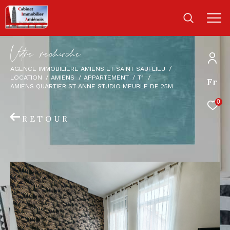
V
o
r
e
r
e
c
e
c
e
AGENCE IMMOBILIÈRE AMIENS ET SAINT SAUFLIEU
LOCATION
AMIENS
APPARTEMENT
T1
Fr
AMIENS QUARTIER ST ANNE STUDIO MEUBLE DE 25M
0
RETOUR