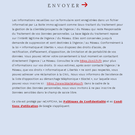
ENVOYER
Les informations recueillies sur ce formulaire sont enregistrées dans un fichier
informatisé par La Boite Immo agissant comme Sous-traitant du traitement pour
la gestion de la clientèle/prospects de l'Agence / du Réseau qui reste Responsable
du Traitement de vos Données personnelles. La base légale du traitement repose
sur l'intérêt légitime de l'Agence / du Réseau. Elles sont conservées jusqu'à
demande de suppression et sont destinées à l'Agence / au Réseau. Conformément à
la loi « informatique et libertés », vous disposez des droits d’accès, de
rectification, d’effacement, d’opposition, de limitation et de portabilité de vos
données. Vous pouvez retirer votre consentement à tout moment en contactant
directement l’Agence / Le Réseau. Consultez le site
https://cnil.fr/fr
pour plus
d’informations sur vos droits. Si vous estimez, après avoir contacté l'Agence / le
Réseau, que vos droits « Informatique et Libertés » ne sont pas respectés, vous
pouvez adresser une réclamation à la CNIL. Nous vous informons de l’existence de
la liste d'opposition au démarchage téléphonique « Bloctel », sur laquelle vous
pouvez vous inscrire ici :
https://www.bloctel.gouv.fr
. Dans le cadre de la
protection des Données personnelles, nous vous invitons à ne pas inscrire de
Données sensibles dans le champ de saisie libre.
Ce site est protégé par reCAPTCHA, les
Politiques de Confidentialité
et es
Condi
tions d'utilisation
de Google s'appliquent.