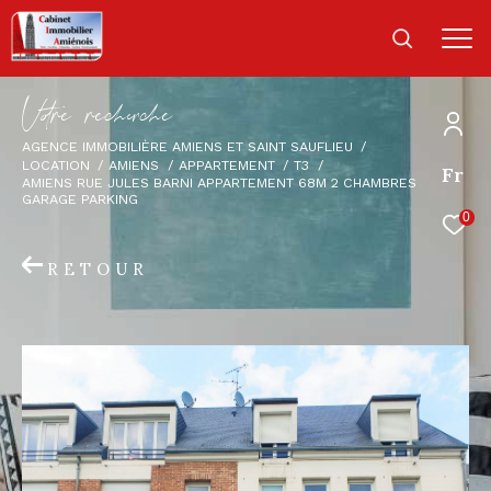
V
o
r
e
r
e
c
e
c
e
AGENCE IMMOBILIÈRE AMIENS ET SAINT SAUFLIEU
LOCATION
AMIENS
APPARTEMENT
T3
Fr
AMIENS RUE JULES BARNI APPARTEMENT 68M 2 CHAMBRES
GARAGE PARKING
0
RETOUR