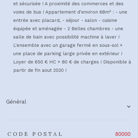
et sécurisée ! A proximité des commerces et des
voies de bus ! Appartement d'environ 68m² : - une
entrée avec placard, - séjour - salon - cuisine
équipée et aménagée - 2 Belles chambres - une
salle de bain avec possibilité machine à laver !
L'ensemble avec un garage fermé en sous-sol +
une place de parking large privée en extérieur !
Loyer de 650 € HC + 80 € de charges ! Disponible à
partir de fin aout 2020 !
général
TRAD_ZEPHYR_Caracteristique
TRAD_ZEPHYR_Valeurs
CODE POSTAL
80000