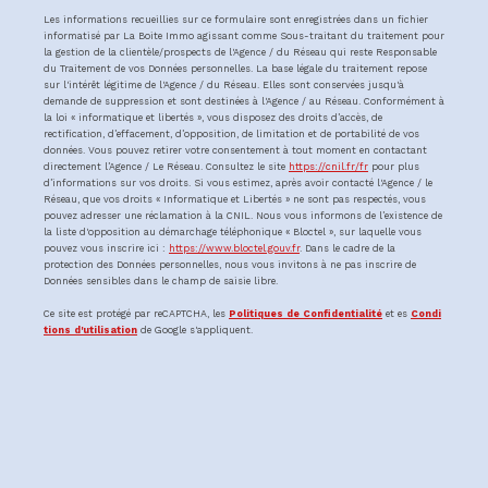
Les informations recueillies sur ce formulaire sont enregistrées dans un fichier
informatisé par La Boite Immo agissant comme Sous-traitant du traitement pour
la gestion de la clientèle/prospects de l'Agence / du Réseau qui reste Responsable
du Traitement de vos Données personnelles. La base légale du traitement repose
sur l'intérêt légitime de l'Agence / du Réseau. Elles sont conservées jusqu'à
demande de suppression et sont destinées à l'Agence / au Réseau. Conformément à
la loi « informatique et libertés », vous disposez des droits d’accès, de
rectification, d’effacement, d’opposition, de limitation et de portabilité de vos
données. Vous pouvez retirer votre consentement à tout moment en contactant
directement l’Agence / Le Réseau. Consultez le site
https://cnil.fr/fr
pour plus
d’informations sur vos droits. Si vous estimez, après avoir contacté l'Agence / le
Réseau, que vos droits « Informatique et Libertés » ne sont pas respectés, vous
pouvez adresser une réclamation à la CNIL. Nous vous informons de l’existence de
la liste d'opposition au démarchage téléphonique « Bloctel », sur laquelle vous
pouvez vous inscrire ici :
https://www.bloctel.gouv.fr
. Dans le cadre de la
protection des Données personnelles, nous vous invitons à ne pas inscrire de
Données sensibles dans le champ de saisie libre.
Ce site est protégé par reCAPTCHA, les
Politiques de Confidentialité
et es
Condi
tions d'utilisation
de Google s'appliquent.