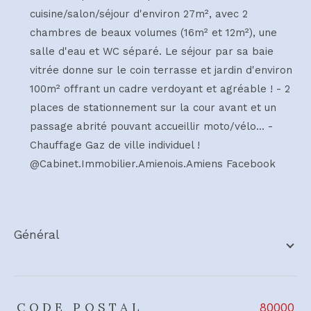
cuisine/salon/séjour d'environ 27m², avec 2
chambres de beaux volumes (16m² et 12m²), une
salle d'eau et WC séparé. Le séjour par sa baie
vitrée donne sur le coin terrasse et jardin d'environ
100m² offrant un cadre verdoyant et agréable ! - 2
places de stationnement sur la cour avant et un
passage abrité pouvant accueillir moto/vélo... -
Chauffage Gaz de ville individuel !
@Cabinet.Immobilier.Amienois.Amiens Facebook
général
TRAD_ZEPHYR_Caracteristique
TRAD_ZEPHYR_Valeurs
CODE POSTAL
80000