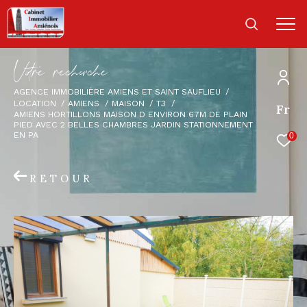
V
o
r
e
r
e
c
e
c
e
AGENCE IMMOBILIÈRE AMIENS ET SAINT SAUFLIEU
LOCATION
AMIENS
MAISON
T3
Fr
AMIENS HORTILLONS MAISON D ENVIRON 67M DE PLAIN
PIED AVEC 2 BELLES CHAMBRES JARDIN STATIONNEMENT
EN PA
0
RETOUR