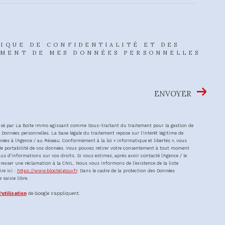
TIQUE DE CONFIDENTIALITÉ ET DES
EMENT DE MES DONNÉES PERSONNELLES
ENVOYER
atisé par La Boite Immo agissant comme Sous-traitant du traitement pour la gestion de
Données personnelles. La base légale du traitement repose sur l'intérêt légitime de
ées à l'Agence / au Réseau. Conformément à la loi « informatique et libertés », vous
et de portabilité de vos données. Vous pouvez retirer votre consentement à tout moment
s d’informations sur vos droits. Si vous estimez, après avoir contacté l'Agence / le
resser une réclamation à la CNIL. Nous vous informons de l’existence de la liste
re ici :
https://www.bloctel.gouv.fr
. Dans le cadre de la protection des Données
saisie libre.
'utilisation
de Google s'appliquent.