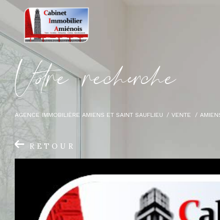
V
o
r
e
r
e
c
e
c
e
AGENCE IMMOBILIÈRE AMIENS ET SAINT SAUFLIEU
VENTE
AMIEN
RETOUR