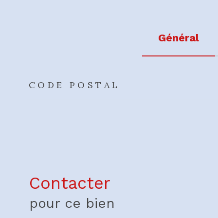
Général
TRAD_ZEPHYR_Caracteristique
TRAD_ZEPHYR_Valeu
CODE POSTAL
Contacter
pour ce bien