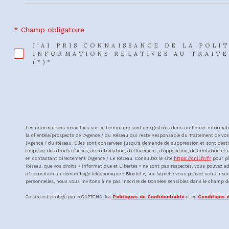
* Champ obligatoire
J'AI PRIS CONNAISSANCE DE LA POLI
INFORMATIONS RELATIVES AU TRAIT
(*)*
Les informations recueillies sur ce formulaire sont enregistrées dans un fichier inform
la clientèle/prospects de l'Agence / du Réseau qui reste Responsable du Traitement de vos 
l'Agence / du Réseau. Elles sont conservées jusqu'à demande de suppression et sont destin
disposez des droits d’accès, de rectification, d’effacement, d’opposition, de limitation 
en contactant directement l’Agence / Le Réseau. Consultez le site
https://cnil.fr/fr
pour plu
Réseau, que vos droits « Informatique et Libertés » ne sont pas respectés, vous pouvez ad
d'opposition au démarchage téléphonique « Bloctel », sur laquelle vous pouvez vous inscri
personnelles, nous vous invitons à ne pas inscrire de Données sensibles dans le champ de 
Ce site est protégé par reCAPTCHA, les
Politiques de Confidentialité
et es
Conditions d