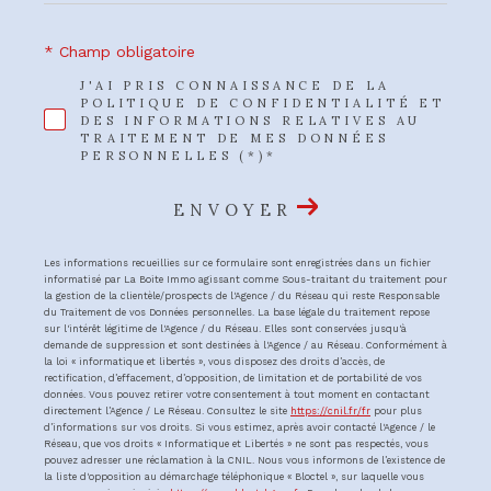
* Champ obligatoire
J'AI PRIS CONNAISSANCE DE LA
POLITIQUE DE CONFIDENTIALITÉ ET
DES INFORMATIONS RELATIVES AU
TRAITEMENT DE MES DONNÉES
PERSONNELLES (*)*
ENVOYER
Les informations recueillies sur ce formulaire sont enregistrées dans un fichier
informatisé par La Boite Immo agissant comme Sous-traitant du traitement pour
la gestion de la clientèle/prospects de l'Agence / du Réseau qui reste Responsable
du Traitement de vos Données personnelles. La base légale du traitement repose
sur l'intérêt légitime de l'Agence / du Réseau. Elles sont conservées jusqu'à
demande de suppression et sont destinées à l'Agence / au Réseau. Conformément à
la loi « informatique et libertés », vous disposez des droits d’accès, de
rectification, d’effacement, d’opposition, de limitation et de portabilité de vos
données. Vous pouvez retirer votre consentement à tout moment en contactant
directement l’Agence / Le Réseau. Consultez le site
https://cnil.fr/fr
pour plus
d’informations sur vos droits. Si vous estimez, après avoir contacté l'Agence / le
Réseau, que vos droits « Informatique et Libertés » ne sont pas respectés, vous
pouvez adresser une réclamation à la CNIL. Nous vous informons de l’existence de
la liste d'opposition au démarchage téléphonique « Bloctel », sur laquelle vous