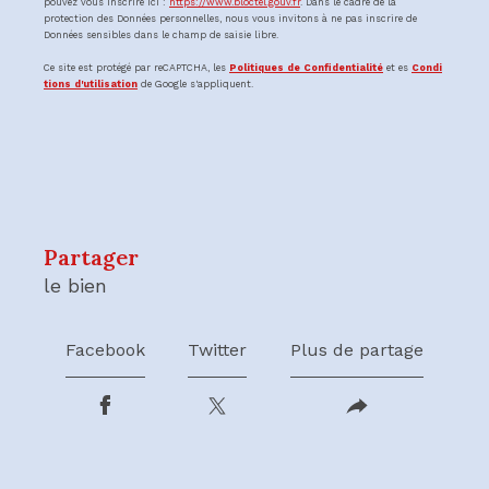
pouvez vous inscrire ici :
https://www.bloctel.gouv.fr
. Dans le cadre de la
protection des Données personnelles, nous vous invitons à ne pas inscrire de
Données sensibles dans le champ de saisie libre.
Ce site est protégé par reCAPTCHA, les
Politiques de Confidentialité
et es
Condi
tions d'utilisation
de Google s'appliquent.
partager
le bien
Facebook
Twitter
Plus de partage