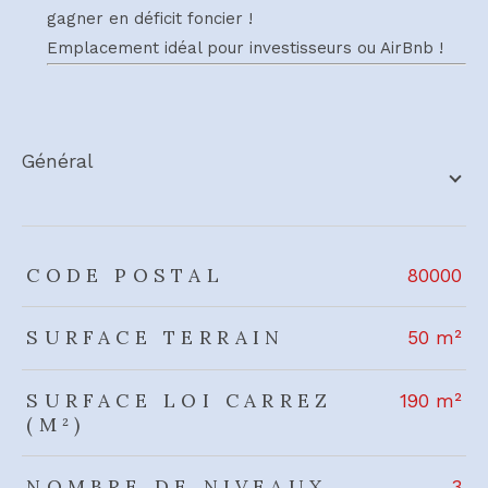
gagner en déficit foncier !
Emplacement idéal pour investisseurs ou AirBnb !
général
TRAD_ZEPHYR_Caracteristique
TRAD_ZEPHYR_Valeurs
CODE POSTAL
80000
SURFACE TERRAIN
50 m²
SURFACE LOI CARREZ
190 m²
(M²)
NOMBRE DE NIVEAUX
3