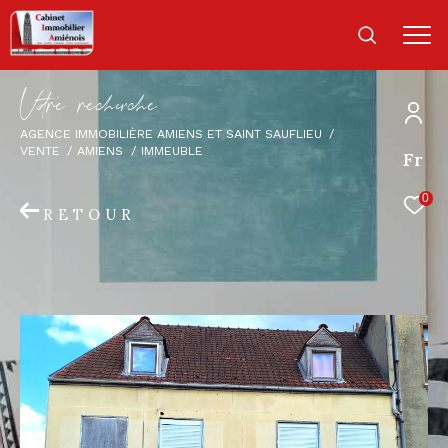
V
o
r
e
r
e
c
e
c
e
AGENCE IMMOBILIÈRE AMIENS ET SAINT SAUFLIEU
VENTE
AMIENS
IMMEUBLE
Fr
0
RETOUR