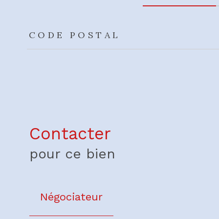
TRAD_ZEPHYR_Caracteristique
TRAD_ZEPHYR_Valeu
CODE POSTAL
Contacter
pour ce bien
Négociateur