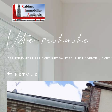
V
o
r
e
r
e
c
e
c
e
AGENCE IMMOBILIÈRE AMIENS ET SAINT SAUFLIEU
VENTE
AMIEN
RETOUR