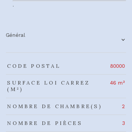
.
général
TRAD_ZEPHYR_Caracteristique
TRAD_ZEPHYR_Valeurs
CODE POSTAL
80000
SURFACE LOI CARREZ
46 m²
(M²)
NOMBRE DE CHAMBRE(S)
2
NOMBRE DE PIÈCES
3