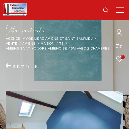
V
o
r
e
r
e
c
e
c
e
AGENCE IMMOBILIÈRE AMIENS ET SAINT SAUFLIEU
VENTE
AMIENS
MAISON
T3
Fr
AMIENS SAINT HONORE AMIENOISE 46M AVEC 2 CHAMBRES
0
RETOUR