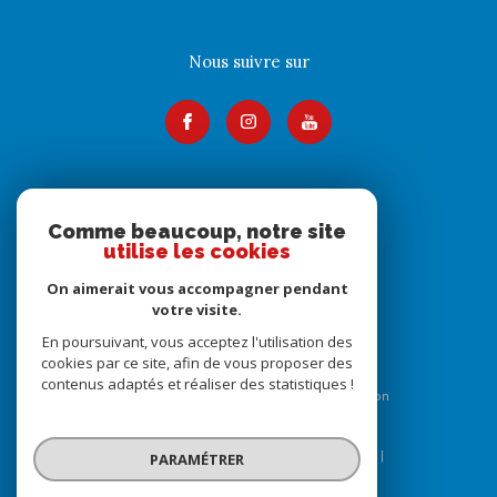
Nous suivre sur
Adhérents
Comme beaucoup, notre site
utilise les cookies
On aimerait vous accompagner pendant
votre visite.
En poursuivant, vous acceptez l'utilisation des
cookies par ce site, afin de vous proposer des
contenus adaptés et réaliser des statistiques !
© 2026 | Tous droits réservés | Traduction
powered by Google |
Nos honoraires
Plan du site
Mentions légales
Admin
Nos liens
PARAMÉTRER
Politique RGPD
Cookies