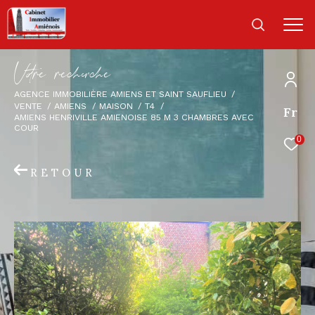
V
o
r
e
r
e
c
e
c
e
AGENCE IMMOBILIÈRE AMIENS ET SAINT SAUFLIEU
VENTE
AMIENS
MAISON
T4
Fr
AMIENS HENRIVILLE AMIENOISE 85 M 3 CHAMBRES AVEC
COUR
0
RETOUR