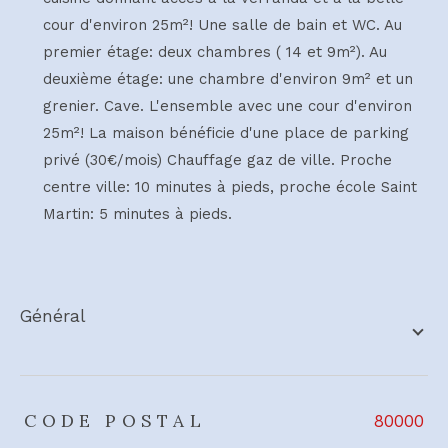
cour d'environ 25m²! Une salle de bain et WC. Au
premier étage: deux chambres ( 14 et 9m²). Au
deuxième étage: une chambre d'environ 9m² et un
grenier. Cave. L'ensemble avec une cour d'environ
25m²! La maison bénéficie d'une place de parking
privé (30€/mois) Chauffage gaz de ville. Proche
centre ville: 10 minutes à pieds, proche école Saint
Martin: 5 minutes à pieds.
général
TRAD_ZEPHYR_Caracteristique
TRAD_ZEPHYR_Valeurs
CODE POSTAL
80000