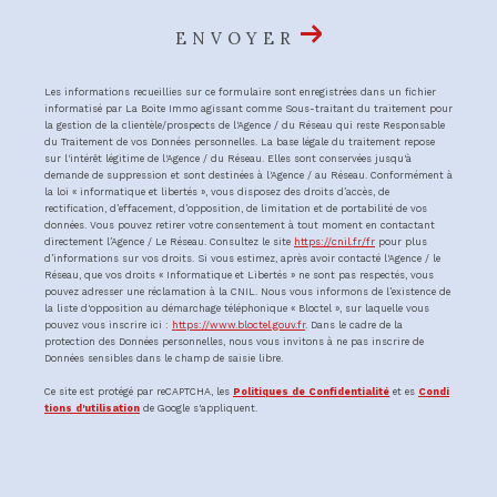
ENVOYER
Les informations recueillies sur ce formulaire sont enregistrées dans un fichier
informatisé par La Boite Immo agissant comme Sous-traitant du traitement pour
la gestion de la clientèle/prospects de l'Agence / du Réseau qui reste Responsable
du Traitement de vos Données personnelles. La base légale du traitement repose
sur l'intérêt légitime de l'Agence / du Réseau. Elles sont conservées jusqu'à
demande de suppression et sont destinées à l'Agence / au Réseau. Conformément à
la loi « informatique et libertés », vous disposez des droits d’accès, de
rectification, d’effacement, d’opposition, de limitation et de portabilité de vos
données. Vous pouvez retirer votre consentement à tout moment en contactant
directement l’Agence / Le Réseau. Consultez le site
https://cnil.fr/fr
pour plus
d’informations sur vos droits. Si vous estimez, après avoir contacté l'Agence / le
Réseau, que vos droits « Informatique et Libertés » ne sont pas respectés, vous
pouvez adresser une réclamation à la CNIL. Nous vous informons de l’existence de
la liste d'opposition au démarchage téléphonique « Bloctel », sur laquelle vous
pouvez vous inscrire ici :
https://www.bloctel.gouv.fr
. Dans le cadre de la
protection des Données personnelles, nous vous invitons à ne pas inscrire de
Données sensibles dans le champ de saisie libre.
Ce site est protégé par reCAPTCHA, les
Politiques de Confidentialité
et es
Condi
tions d'utilisation
de Google s'appliquent.