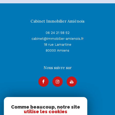
Cabinet Immobilier Amiénois
06 24 21 58 52
cabinet@immobilier-amienois.fr
18 rue Lamartine
80000
Amiens
Nous suivre sur
Adhérents
Comme beaucoup, notre site
utilise les cookies