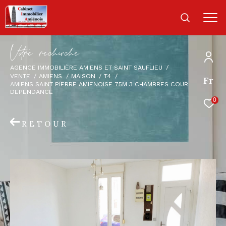
V
o
r
e
r
e
c
e
c
e
AGENCE IMMOBILIÈRE AMIENS ET SAINT SAUFLIEU
VENTE
AMIENS
MAISON
T4
Fr
AMIENS SAINT PIERRE AMIENOISE 75M 3 CHAMBRES COUR
DEPENDANCE
0
RETOUR