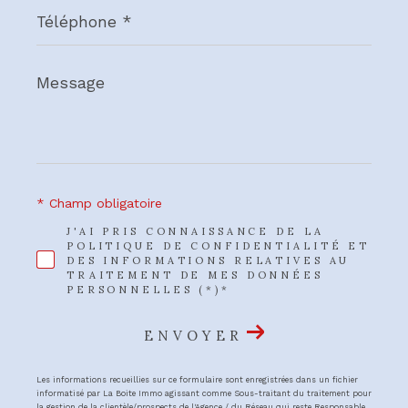
Téléphone
*
Message
*
* Champ obligatoire
J'AI PRIS CONNAISSANCE DE LA
POLITIQUE DE CONFIDENTIALITÉ ET
DES INFORMATIONS RELATIVES AU
TRAITEMENT DE MES DONNÉES
PERSONNELLES (*)*
ENVOYER
Les informations recueillies sur ce formulaire sont enregistrées dans un fichier
informatisé par La Boite Immo agissant comme Sous-traitant du traitement pour
la gestion de la clientèle/prospects de l'Agence / du Réseau qui reste Responsable