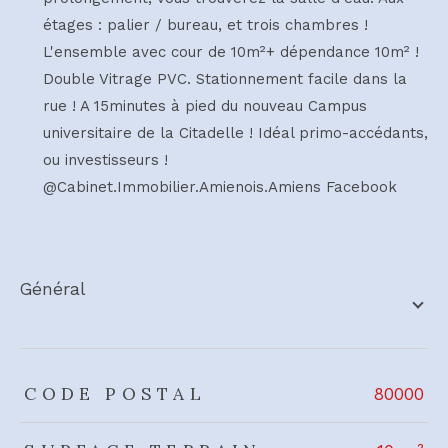
étages : palier / bureau, et trois chambres !
L'ensemble avec cour de 10m²+ dépendance 10m² !
Double Vitrage PVC. Stationnement facile dans la
rue ! A 15minutes à pied du nouveau Campus
universitaire de la Citadelle ! Idéal primo-accédants,
ou investisseurs !
@Cabinet.Immobilier.Amienois.Amiens Facebook
général
TRAD_ZEPHYR_Caracteristique
TRAD_ZEPHYR_Valeurs
CODE POSTAL
80000