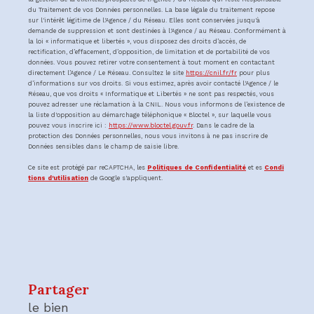
du Traitement de vos Données personnelles. La base légale du traitement repose
sur l'intérêt légitime de l'Agence / du Réseau. Elles sont conservées jusqu'à
demande de suppression et sont destinées à l'Agence / au Réseau. Conformément à
la loi « informatique et libertés », vous disposez des droits d’accès, de
rectification, d’effacement, d’opposition, de limitation et de portabilité de vos
données. Vous pouvez retirer votre consentement à tout moment en contactant
directement l’Agence / Le Réseau. Consultez le site
https://cnil.fr/fr
pour plus
d’informations sur vos droits. Si vous estimez, après avoir contacté l'Agence / le
Réseau, que vos droits « Informatique et Libertés » ne sont pas respectés, vous
pouvez adresser une réclamation à la CNIL. Nous vous informons de l’existence de
la liste d'opposition au démarchage téléphonique « Bloctel », sur laquelle vous
pouvez vous inscrire ici :
https://www.bloctel.gouv.fr
. Dans le cadre de la
protection des Données personnelles, nous vous invitons à ne pas inscrire de
Données sensibles dans le champ de saisie libre.
Ce site est protégé par reCAPTCHA, les
Politiques de Confidentialité
et es
Condi
tions d'utilisation
de Google s'appliquent.
partager
le bien