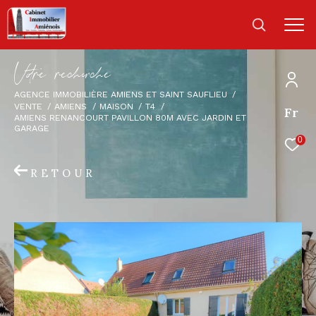
V
o
r
e
r
e
c
e
c
e
AGENCE IMMOBILIÈRE AMIENS ET SAINT SAUFLIEU
VENTE
AMIENS
MAISON
T4
Fr
AMIENS RENANCOURT PAVILLON 80M AVEC JARDIN ET
GARAGE
0
RETOUR