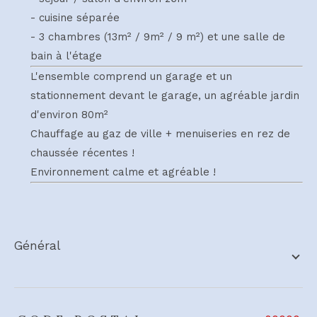
- cuisine séparée
- 3 chambres (13m² / 9m² / 9 m²) et une salle de
bain à l'étage
L'ensemble comprend un garage et un
stationnement devant le garage, un agréable jardin
d'environ 80m²
Chauffage au gaz de ville + menuiseries en rez de
chaussée récentes !
Environnement calme et agréable !
général
TRAD_ZEPHYR_Caracteristique
TRAD_ZEPHYR_Valeurs