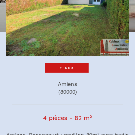
VENDU
Amiens
(80000)
4 pièces - 82 m²
Amiens, Renancourt : pavillon 80m² avec jardin