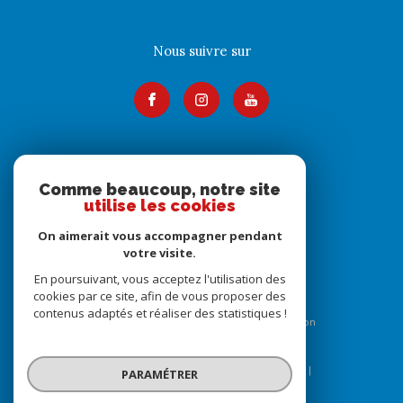
Nous suivre sur
Adhérents
Comme beaucoup, notre site
utilise les cookies
On aimerait vous accompagner pendant
votre visite.
En poursuivant, vous acceptez l'utilisation des
cookies par ce site, afin de vous proposer des
contenus adaptés et réaliser des statistiques !
© 2026 | Tous droits réservés | Traduction
powered by Google |
Nos honoraires
Plan du site
Mentions légales
Admin
Nos liens
PARAMÉTRER
Politique RGPD
Cookies