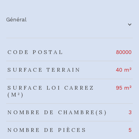
général
TRAD_ZEPHYR_Caracteristique
TRAD_ZEPHYR_Valeurs
CODE POSTAL
80000
SURFACE TERRAIN
40 m²
SURFACE LOI CARREZ
95 m²
(M²)
NOMBRE DE CHAMBRE(S)
3
NOMBRE DE PIÈCES
5