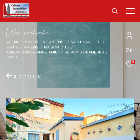
V
o
r
e
r
e
c
e
c
e
AGENCE IMMOBILIÈRE AMIENS ET SAINT SAUFLIEU
VENTE
AMIENS
MAISON
T5
Fr
AMIENS SAINTE ANNE AMIENOISE 95M 3 CHAMBRES ET
COUR
0
RETOUR