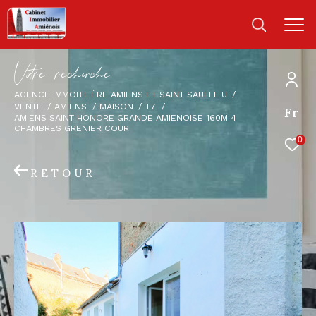
V
o
r
e
r
e
c
e
c
e
AGENCE IMMOBILIÈRE AMIENS ET SAINT SAUFLIEU
VENTE
AMIENS
MAISON
T7
Fr
AMIENS SAINT HONORE GRANDE AMIENOISE 160M 4
CHAMBRES GRENIER COUR
0
RETOUR