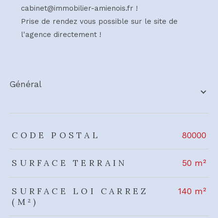
cabinet@immobilier-amienois.fr !
Prise de rendez vous possible sur le site de
l'agence directement !
général
TRAD_ZEPHYR_Caracteristique
TRAD_ZEPHYR_Valeurs
CODE POSTAL
80000
SURFACE TERRAIN
50 m²
SURFACE LOI CARREZ
140 m²
(M²)