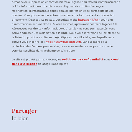
demande de suppression et sont destinées à l'Agence / au Réseau. Conformément à
la loi « informatique et libertés », vous disposez des droits d’accès, de
rectification, d’effacement, d’opposition, de limitation et de portabilité de vos
données. Vous pouvez retirer votre consentement à tout moment en contactant
directement l’Agence / Le Réseau. Consultez le site
https://cnil.fr/fr
pour plus
d’informations sur vos droits. Si vous estimez, après avoir contacté l'Agence / le
Réseau, que vos droits « Informatique et Libertés » ne sont pas respectés, vous
pouvez adresser une réclamation à la CNIL. Nous vous informons de l’existence de
la liste d'opposition au démarchage téléphonique « Bloctel », sur laquelle vous
pouvez vous inscrire ici :
https://www.bloctel.gouv.fr
. Dans le cadre de la
protection des Données personnelles, nous vous invitons à ne pas inscrire de
Données sensibles dans le champ de saisie libre.
Ce site est protégé par reCAPTCHA, les
Politiques de Confidentialité
et es
Condi
tions d'utilisation
de Google s'appliquent.
partager
le bien