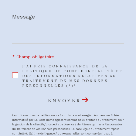
Message
*
* Champ obligatoire
J'AI PRIS CONNAISSANCE DE LA
POLITIQUE DE CONFIDENTIALITÉ ET
DES INFORMATIONS RELATIVES AU
TRAITEMENT DE MES DONNÉES
PERSONNELLES (*)*
ENVOYER
Les informations recueillies sur ce formulaire sont enregistrées dans un fichier
informatisé par La Boite Immo agissant comme Sous-traitant du traitement pour
la gestion de la clientèle/prospects de l'Agence / du Réseau qui reste Responsable
du Traitement de vos Données personnelles. La base légale du traitement repose
sur l'intérêt légitime de l'Agence / du Réseau. Elles sont conservées jusqu'à