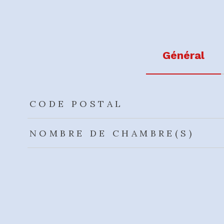
Général
TRAD_ZEPHYR_Caracteristique
TRAD_ZEPHYR_Valeu
CODE POSTAL
NOMBRE DE CHAMBRE(S)