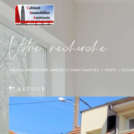
V
o
r
e
r
e
c
e
c
e
AGENCE IMMOBILIÈRE AMIENS ET SAINT SAUFLIEU
VENTE
FLESS
RETOUR