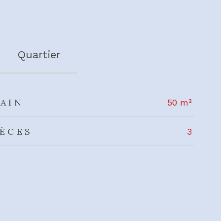
Quartier
AIN
50 m²
IÈCES
3