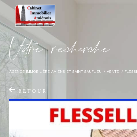
V
o
r
e
r
e
c
e
c
e
AGENCE IMMOBILIÈRE AMIENS ET SAINT SAUFLIEU
VENTE
FLESS
RETOUR