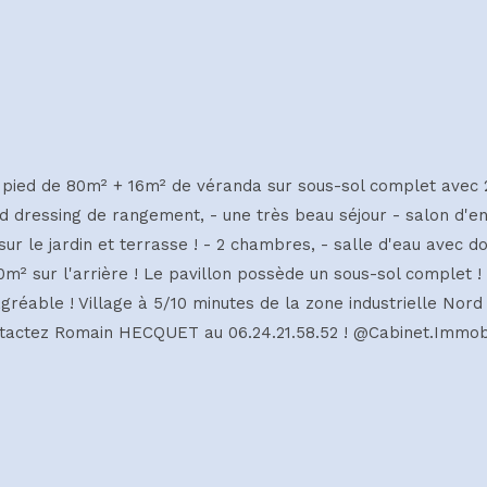
in pied de 80m² + 16m² de véranda sur sous-sol complet avec 2
and dressing de rangement, - une très beau séjour - salon d'en
 le jardin et terrasse ! - 2 chambres, - salle d'eau avec do
m² sur l'arrière ! Le pavillon possède un sous-sol complet !
réable ! Village à 5/10 minutes de la zone industrielle Nord 
tactez Romain HECQUET au 06.24.21.58.52 ! @Cabinet.Immob