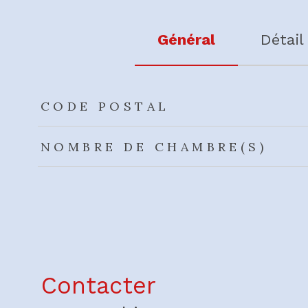
Général
Détail
TRAD_ZEPHYR_Caracteristique
TRAD_ZEPHYR_Valeu
CODE POSTAL
NOMBRE DE CHAMBRE(S)
Contacter