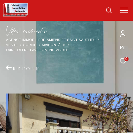
V
o
r
e
r
e
c
e
c
e
AGENCE IMMOBILIÈRE AMIENS ET SAINT SAUFLIEU
VENTE
CORBIE
MAISON
T5
Fr
FAIRE OFFRE PAVILLON INDIVIDUEL
0
RETOUR