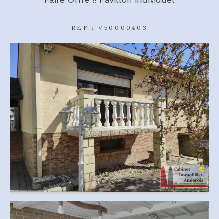
REF : V50000403