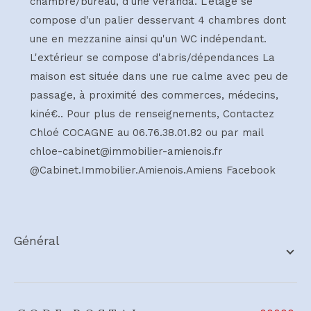
chambre/bureau, d'une véranda. L'étage se
compose d'un palier desservant 4 chambres dont
une en mezzanine ainsi qu'un WC indépendant.
L'extérieur se compose d'abris/dépendances La
maison est située dans une rue calme avec peu de
passage, à proximité des commerces, médecins,
kiné€.. Pour plus de renseignements, Contactez
Chloé COCAGNE au 06.76.38.01.82 ou par mail
chloe-cabinet@immobilier-amienois.fr
@Cabinet.Immobilier.Amienois.Amiens Facebook
général
TRAD_ZEPHYR_Caracteristique
TRAD_ZEPHYR_Valeurs