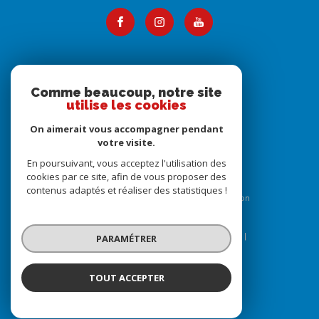
Adhérents
Comme beaucoup, notre site
utilise les cookies
On aimerait vous accompagner pendant
votre visite.
En poursuivant, vous acceptez l'utilisation des
cookies par ce site, afin de vous proposer des
contenus adaptés et réaliser des statistiques !
© 2026 | Tous droits réservés | Traduction
powered by Google |
Nos honoraires
Plan du site
Mentions légales
Admin
Nos liens
PARAMÉTRER
Politique RGPD
Cookies
TOUT ACCEPTER