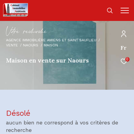
V
o
r
e
r
e
c
e
c
e
AGENCE IMMOBILIÈRE AMIENS ET SAINT SAUFLIEU
VENTE
NAOURS
MAISON
Fr
Maison en vente sur Naours
0
Désolé
aucun bien ne correspond à vos critères de
recherche