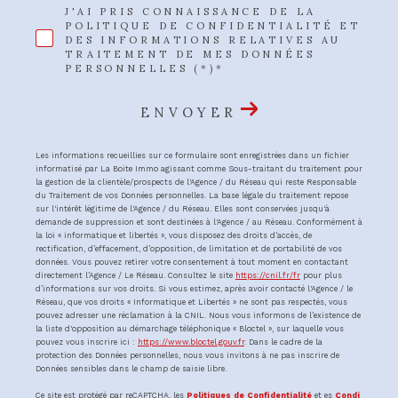
J'AI PRIS CONNAISSANCE DE LA
POLITIQUE DE CONFIDENTIALITÉ ET
DES INFORMATIONS RELATIVES AU
TRAITEMENT DE MES DONNÉES
PERSONNELLES (*)*
ENVOYER
Les informations recueillies sur ce formulaire sont enregistrées dans un fichier
informatisé par La Boite Immo agissant comme Sous-traitant du traitement pour
la gestion de la clientèle/prospects de l'Agence / du Réseau qui reste Responsable
du Traitement de vos Données personnelles. La base légale du traitement repose
sur l'intérêt légitime de l'Agence / du Réseau. Elles sont conservées jusqu'à
demande de suppression et sont destinées à l'Agence / au Réseau. Conformément à
la loi « informatique et libertés », vous disposez des droits d’accès, de
rectification, d’effacement, d’opposition, de limitation et de portabilité de vos
données. Vous pouvez retirer votre consentement à tout moment en contactant
directement l’Agence / Le Réseau. Consultez le site
https://cnil.fr/fr
pour plus
d’informations sur vos droits. Si vous estimez, après avoir contacté l'Agence / le
Réseau, que vos droits « Informatique et Libertés » ne sont pas respectés, vous
pouvez adresser une réclamation à la CNIL. Nous vous informons de l’existence de
la liste d'opposition au démarchage téléphonique « Bloctel », sur laquelle vous
pouvez vous inscrire ici :
https://www.bloctel.gouv.fr
. Dans le cadre de la
protection des Données personnelles, nous vous invitons à ne pas inscrire de
Données sensibles dans le champ de saisie libre.
Ce site est protégé par reCAPTCHA, les
Politiques de Confidentialité
et es
Condi