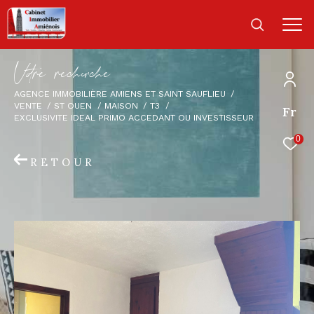
V
o
r
e
r
e
c
e
c
e
AGENCE IMMOBILIÈRE AMIENS ET SAINT SAUFLIEU
VENTE
ST OUEN
MAISON
T3
Fr
EXCLUSIVITE IDEAL PRIMO ACCEDANT OU INVESTISSEUR
0
RETOUR