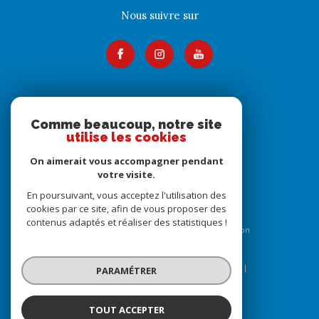
Nous suivre sur
Adhérents
Comme beaucoup, notre site
utilise les cookies
On aimerait vous accompagner pendant
votre visite.
En poursuivant, vous acceptez l'utilisation des
cookies par ce site, afin de vous proposer des
contenus adaptés et réaliser des statistiques !
© 2026 | Tous droits réservés | Traduction
powered by Google |
Nos honoraires
Plan du site
Mentions légales
Admin
Nos liens
PARAMÉTRER
Politique RGPD
Cookies
TOUT ACCEPTER