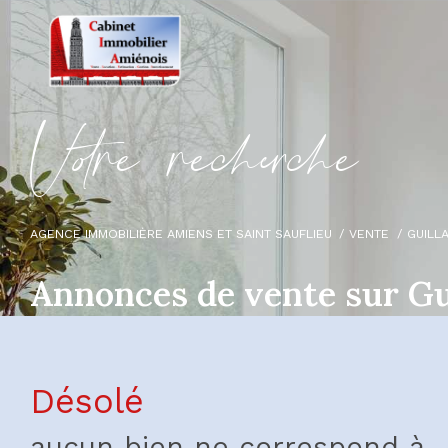
V
o
r
e
r
e
c
e
c
e
AGENCE IMMOBILIÈRE AMIENS ET SAINT SAUFLIEU
VENTE
GUILL
Annonces de vente sur Gu
Désolé
aucun bien ne correspond à