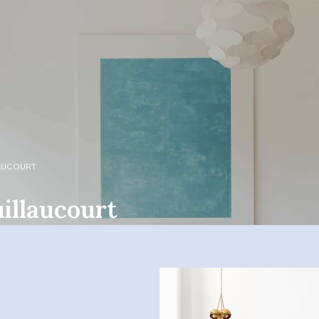
AUCOURT
illaucourt