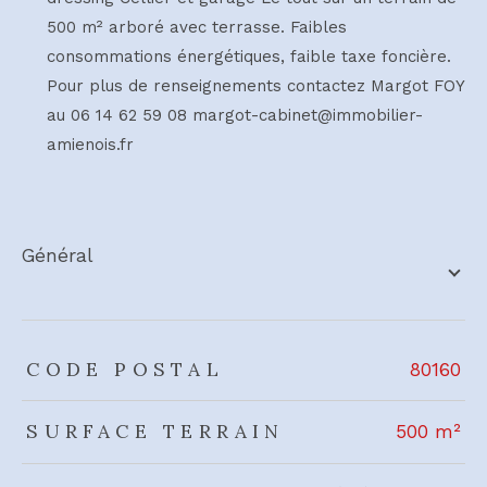
500 m² arboré avec terrasse. Faibles
consommations énergétiques, faible taxe foncière.
Pour plus de renseignements contactez Margot FOY
au 06 14 62 59 08 margot-cabinet@immobilier-
amienois.fr
général
TRAD_ZEPHYR_Caracteristique
TRAD_ZEPHYR_Valeurs
CODE POSTAL
80160
SURFACE TERRAIN
500 m²