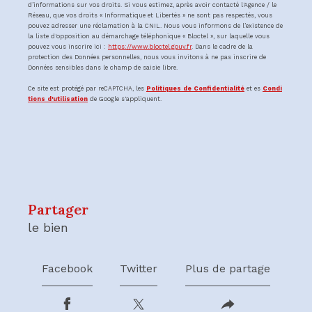
d’informations sur vos droits. Si vous estimez, après avoir contacté l'Agence / le
Réseau, que vos droits « Informatique et Libertés » ne sont pas respectés, vous
pouvez adresser une réclamation à la CNIL. Nous vous informons de l’existence de
la liste d'opposition au démarchage téléphonique « Bloctel », sur laquelle vous
pouvez vous inscrire ici :
https://www.bloctel.gouv.fr
. Dans le cadre de la
protection des Données personnelles, nous vous invitons à ne pas inscrire de
Données sensibles dans le champ de saisie libre.
Ce site est protégé par reCAPTCHA, les
Politiques de Confidentialité
et es
Condi
tions d'utilisation
de Google s'appliquent.
partager
le bien
Facebook
Twitter
Plus de partage