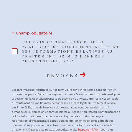
* Champ obligatoire
J'AI PRIS CONNAISSANCE DE LA
POLITIQUE DE CONFIDENTIALITÉ ET
DES INFORMATIONS RELATIVES AU
TRAITEMENT DE MES DONNÉES
PERSONNELLES (*)*
ENVOYER
Les informations recueillies sur ce formulaire sont enregistrées dans un fichier
informatisé par La Boite Immo agissant comme Sous-traitant du traitement pour
la gestion de la clientèle/prospects de l'Agence / du Réseau qui reste Responsable
du Traitement de vos Données personnelles. La base légale du traitement repose
sur l'intérêt légitime de l'Agence / du Réseau. Elles sont conservées jusqu'à
demande de suppression et sont destinées à l'Agence / au Réseau. Conformément à
la loi « informatique et libertés », vous disposez des droits d’accès, de
rectification, d’effacement, d’opposition, de limitation et de portabilité de vos
données. Vous pouvez retirer votre consentement à tout moment en contactant
directement l’Agence / Le Réseau. Consultez le site
https://cnil.fr/fr
pour plus