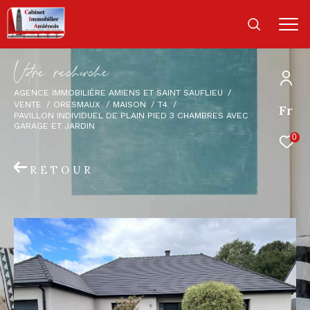
V
o
r
e
r
e
c
e
c
e
AGENCE IMMOBILIÈRE AMIENS ET SAINT SAUFLIEU
VENTE
ORESMAUX
MAISON
T4
Fr
PAVILLON INDIVIDUEL DE PLAIN PIED 3 CHAMBRES AVEC
GARAGE ET JARDIN
0
RETOUR