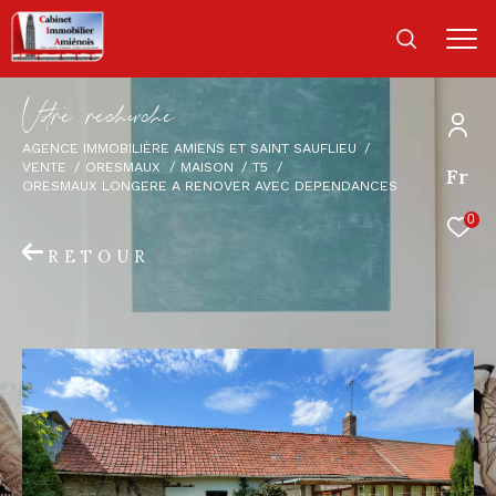
V
o
r
e
r
e
c
e
c
e
AGENCE IMMOBILIÈRE AMIENS ET SAINT SAUFLIEU
VENTE
ORESMAUX
MAISON
T5
Fr
ORESMAUX LONGERE A RENOVER AVEC DEPENDANCES
0
RETOUR