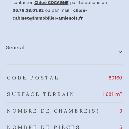
contacter
Chloé COCAGNE
par téléphone au
06.76.38.01.82
ou par mail :
chloe-
cabinet@immobilier-amienois.fr
général
TRAD_ZEPHYR_Caracteristique
TRAD_ZEPHYR_Valeurs
CODE POSTAL
80160
SURFACE TERRAIN
1 681 m²
NOMBRE DE CHAMBRE(S)
3
NOMBRE DE PIÈCES
5