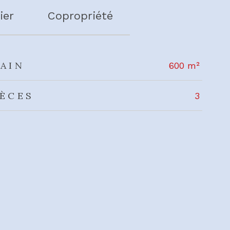
ier
Copropriété
AIN
600 m²
IÈCES
3