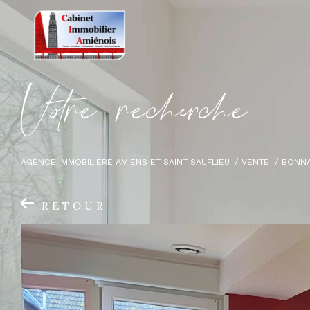
V
o
r
e
r
e
c
e
c
e
AGENCE IMMOBILIÈRE AMIENS ET SAINT SAUFLIEU
VENTE
BONN
RETOUR