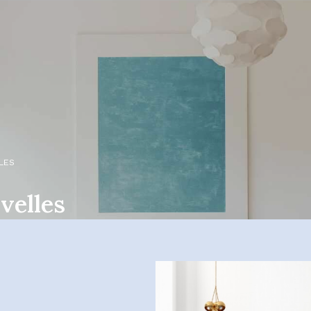
LES
velles