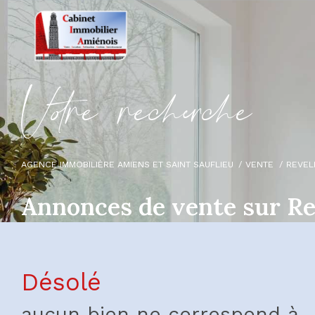
V
o
r
e
r
e
c
e
c
e
AGENCE IMMOBILIÈRE AMIENS ET SAINT SAUFLIEU
VENTE
REVEL
Annonces de vente sur Re
Désolé
aucun bien ne correspond à