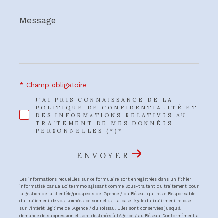
Message
*
* Champ obligatoire
J'AI PRIS CONNAISSANCE DE LA
POLITIQUE DE CONFIDENTIALITÉ ET
DES INFORMATIONS RELATIVES AU
TRAITEMENT DE MES DONNÉES
PERSONNELLES (*)*
ENVOYER
Les informations recueillies sur ce formulaire sont enregistrées dans un fichier
informatisé par La Boite Immo agissant comme Sous-traitant du traitement pour
la gestion de la clientèle/prospects de l'Agence / du Réseau qui reste Responsable
du Traitement de vos Données personnelles. La base légale du traitement repose
sur l'intérêt légitime de l'Agence / du Réseau. Elles sont conservées jusqu'à
demande de suppression et sont destinées à l'Agence / au Réseau. Conformément à