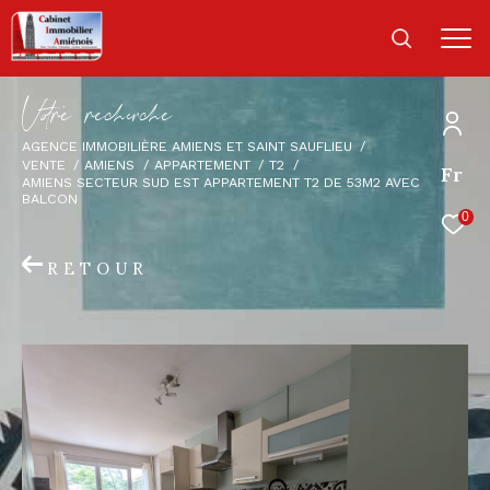
V
o
r
e
r
e
c
e
c
e
AGENCE IMMOBILIÈRE AMIENS ET SAINT SAUFLIEU
VENTE
AMIENS
APPARTEMENT
T2
Fr
AMIENS SECTEUR SUD EST APPARTEMENT T2 DE 53M2 AVEC
BALCON
0
RETOUR