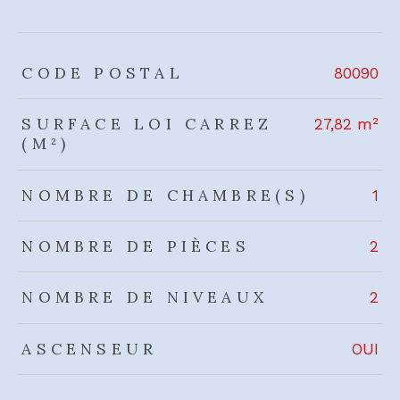
TRAD_ZEPHYR_Caracteristique
TRAD_ZEPHYR_Valeurs
CODE POSTAL
80090
SURFACE LOI CARREZ
27,82 m²
(M²)
NOMBRE DE CHAMBRE(S)
1
NOMBRE DE PIÈCES
2
NOMBRE DE NIVEAUX
2
ASCENSEUR
OUI