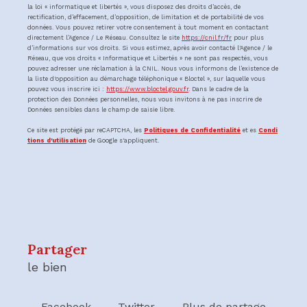
la loi « informatique et libertés », vous disposez des droits d’accès, de
rectification, d’effacement, d’opposition, de limitation et de portabilité de vos
données. Vous pouvez retirer votre consentement à tout moment en contactant
directement l’Agence / Le Réseau. Consultez le site
https://cnil.fr/fr
pour plus
d’informations sur vos droits. Si vous estimez, après avoir contacté l'Agence / le
Réseau, que vos droits « Informatique et Libertés » ne sont pas respectés, vous
pouvez adresser une réclamation à la CNIL. Nous vous informons de l’existence de
la liste d'opposition au démarchage téléphonique « Bloctel », sur laquelle vous
pouvez vous inscrire ici :
https://www.bloctel.gouv.fr
. Dans le cadre de la
protection des Données personnelles, nous vous invitons à ne pas inscrire de
Données sensibles dans le champ de saisie libre.
Ce site est protégé par reCAPTCHA, les
Politiques de Confidentialité
et es
Condi
tions d'utilisation
de Google s'appliquent.
partager
le bien
Facebook
Twitter
Plus de partage