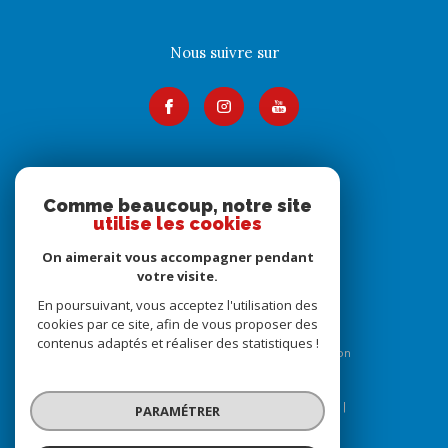
Nous suivre sur
Adhérents
Comme beaucoup, notre site
utilise les cookies
On aimerait vous accompagner pendant
votre visite.
En poursuivant, vous acceptez l'utilisation des
cookies par ce site, afin de vous proposer des
contenus adaptés et réaliser des statistiques !
© 2026 | Tous droits réservés | Traduction
powered by Google |
Nos honoraires
Plan du site
Mentions légales
Admin
Nos liens
PARAMÉTRER
Politique RGPD
Cookies