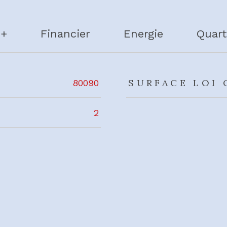
 +
Financier
Energie
Quart
rs
SURFACE LOI 
80090
2