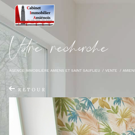
V
o
r
e
r
e
c
e
c
e
AGENCE IMMOBILIÈRE AMIENS ET SAINT SAUFLIEU
VENTE
AMIEN
RETOUR