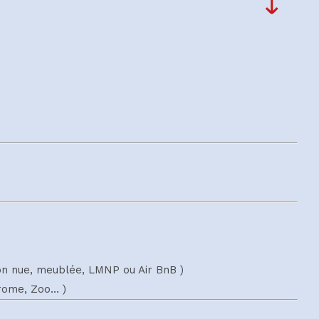
tion nue, meublée, LMNP ou Air BnB )
ome, Zoo... )