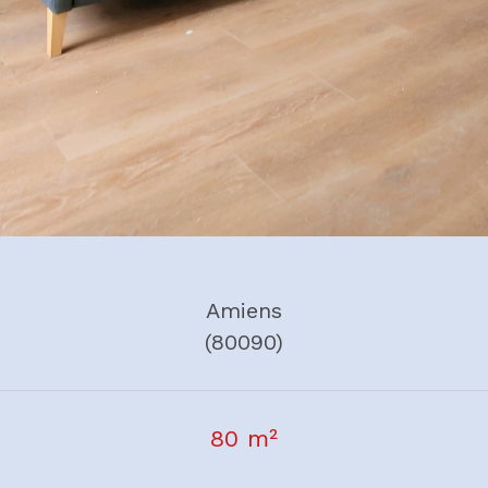
Amiens
(80090)
80 m²