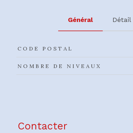
Général
Détail
TRAD_ZEPHYR_Caracteristique
TRAD_ZEPHYR_Valeu
CODE POSTAL
NOMBRE DE NIVEAUX
Contacter