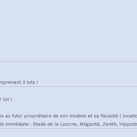
prenant 3 lots !
 lot !
hoix au futur propriétaire de son modele et sa fiscalité ( loca
é immédiate : Stade de la Licorne, Mégacité, Zenith, Hippodr