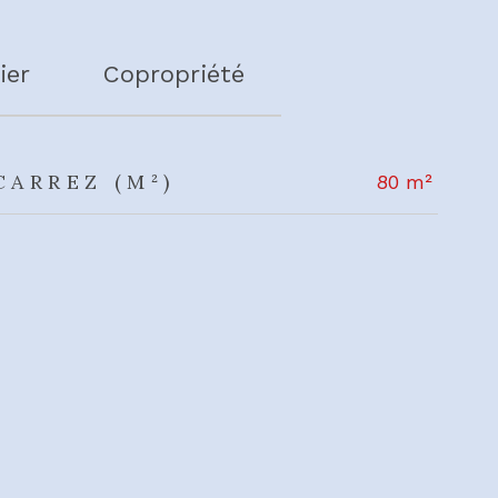
ier
Copropriété
CARREZ (M²)
80 m²